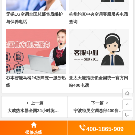
无锡LG空调全国总部售后维护
杭州约克中央空调客服服务电话
与保养电话
查询
杉本智能马桶24故障统一服务热
亚太天能指纹锁全国统一官方网
线
站400电话
上一篇
下一篇
大成热水器全国24小时统一维修网点
宁波特灵空调总部400售后400全国电话是多少
文
400-1865-909
发表评论
章
报修热线