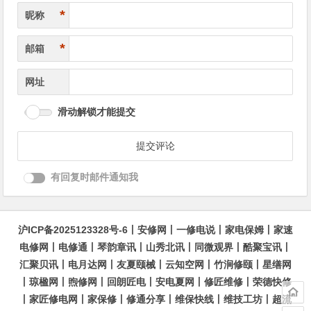
*
昵称
*
邮箱
网址
滑动解锁才能提交
有回复时邮件通知我
沪ICP备2025123328号-6
丨
安修网
丨
一修电说
丨
家电保姆
丨
家速
电修网
丨
电修通
丨
琴韵章讯
丨
山秀北讯
丨
同微观界
丨
酷聚宝讯
丨
汇聚贝讯
丨
电月达网
丨
友夏颐械
丨
云知空网
丨
竹涧修颐
丨
星缮网
丨
琼楹网
丨
煦修网
丨
回朗匠电
丨
安电夏网
丨
修匠维修
丨
荣德快修
丨
家匠修电网
丨
家保修
丨
修通分享
丨
维保快线
丨
维技工坊
丨
超流