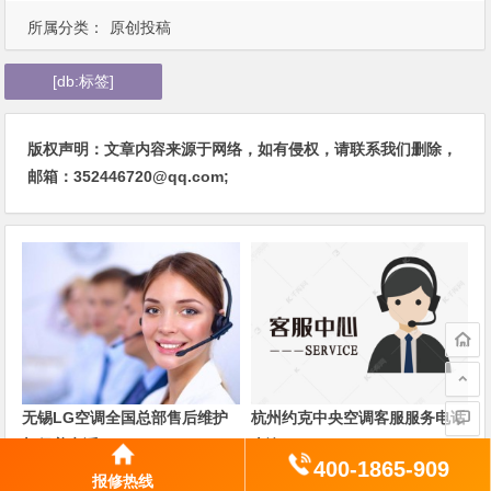
所属分类：
原创投稿
[db:标签]
版权声明：文章内容来源于网络，如有侵权，请联系我们删除，
邮箱：352446720@qq.com;
无锡LG空调全国总部售后维护
杭州约克中央空调客服服务电话
与保养电话
查询
400-1865-909
报修热线