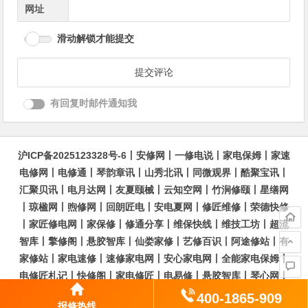
网址
滑动解锁才能提交
有回复时邮件通知我
沪ICP备2025123328号-6
丨
安修网
丨
一修电说
丨
家电保姆
丨
家速
电修网
丨
电修通
丨
琴韵章讯
丨
山秀北讯
丨
同微观界
丨
酷聚宝讯
丨
汇聚贝讯
丨
电月达网
丨
友夏颐械
丨
云知空网
丨
竹涧修颐
丨
星缮网
丨
琼楹网
丨
煦修网
丨
回朗匠电
丨
安电夏网
丨
修匠维修
丨
荣德快修
丨
家匠修电网
丨
家保修
丨
修通分享
丨
维保快线
丨
维技工坊
丨
超流
智库
丨
擎修阁
丨
悬胶智库
丨
仙娄家修
丨
艺修百识
丨
阿途修站
丨
有
家修站
丨
家电速修
丨
速修家电网
丨
安心家电网
丨
全能家电保姆
丨
电修匠札记
丨
快修阁
丨
家电修匠
丨
电易修
丨
悬胶智库
丨
琴心网
丨
琥梦网
丨
翠流逸讯
丨
醉琼网
丨
碧城网
400-1865-909
报修热线