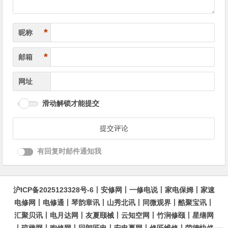
*
昵称
*
邮箱
网址
滑动解锁才能提交
有回复时邮件通知我
沪ICP备2025123328号-6
丨
安修网
丨
一修电说
丨
家电保姆
丨
家速
电修网
丨
电修通
丨
琴韵章讯
丨
山秀北讯
丨
同微观界
丨
酷聚宝讯
丨
汇聚贝讯
丨
电月达网
丨
友夏颐械
丨
云知空网
丨
竹涧修颐
丨
星缮网
丨
琼楹网
丨
煦修网
丨
回朗匠电
丨
安电夏网
丨
修匠维修
丨
荣德快修