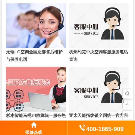
无锡LG空调全国总部售后维护
杭州约克中央空调客服服务电话
与保养电话
查询
杉本智能马桶24故障统一服务热
亚太天能指纹锁全国统一官方网
线
站400电话
400-1865-909
报修热线