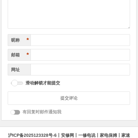
航
*
昵称
*
邮箱
网址
滑动解锁才能提交
有回复时邮件通知我
沪ICP备2025123328号-6
丨
安修网
丨
一修电说
丨
家电保姆
丨
家速