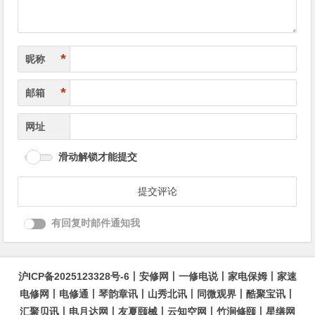
*
昵称
*
邮箱
网址
滑动解锁才能提交
有回复时邮件通知我
沪ICP备2025123328号-6
丨
安修网
丨
一修电说
丨
家电保姆
丨
家速
电修网
丨
电修通
丨
琴韵章讯
丨
山秀北讯
丨
同微观界
丨
酷聚宝讯
丨
汇聚贝讯
丨
电月达网
丨
友夏颐械
丨
云知空网
丨
竹涧修颐
丨
星缮网