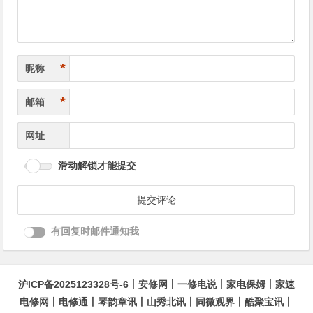
*
昵称
*
邮箱
网址
滑动解锁才能提交
有回复时邮件通知我
沪ICP备2025123328号-6
丨
安修网
丨
一修电说
丨
家电保姆
丨
家速
电修网
丨
电修通
丨
琴韵章讯
丨
山秀北讯
丨
同微观界
丨
酷聚宝讯
丨