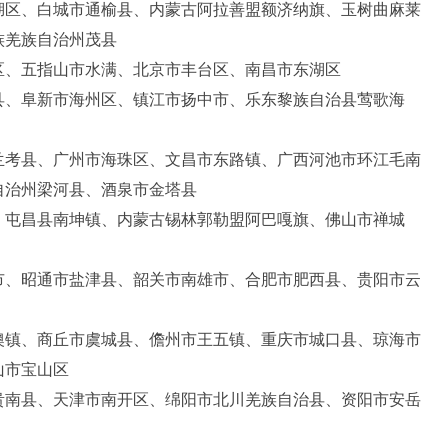
湖区、白城市通榆县、内蒙古阿拉善盟额济纳旗、玉树曲麻莱
族羌族自治州茂县
区、五指山市水满、北京市丰台区、南昌市东湖区
县、阜新市海州区、镇江市扬中市、乐东黎族自治县莺歌海
兰考县、广州市海珠区、文昌市东路镇、广西河池市环江毛南
自治州梁河县、酒泉市金塔县
、屯昌县南坤镇、内蒙古锡林郭勒盟阿巴嘎旗、佛山市禅城
市、昭通市盐津县、韶关市南雄市、合肥市肥西县、贵阳市云
澳镇、商丘市虞城县、儋州市王五镇、重庆市城口县、琼海市
山市宝山区
贵南县、天津市南开区、绵阳市北川羌族自治县、资阳市安岳