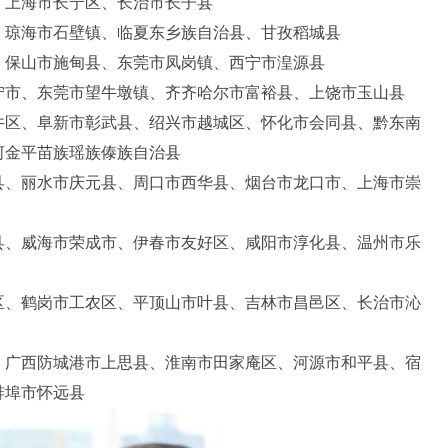
、上海市长宁区、长治市长子县
、琼海市石壁镇、临夏东乡族自治县、甘孜稻城县
、保山市施甸县、东莞市凤岗镇、西宁市湟源县
宁市、东莞市望牛墩镇、齐齐哈尔市富裕县、上饶市玉山县
井区、阜新市彰武县、绍兴市越城区、怀化市会同县、黔东南
河金平苗族瑶族傣族自治县
县、丽水市庆元县、周口市西华县、烟台市龙口市、上海市崇
县、威海市荣成市、伊春市友好区、咸阳市淳化县、温州市乐
区、鹤岗市工农区、平顶山市叶县、吉林市昌邑区、长治市沁
、广西防城港市上思县、淮南市田家庵区、河源市和平县、宿
蚌埠市怀远县