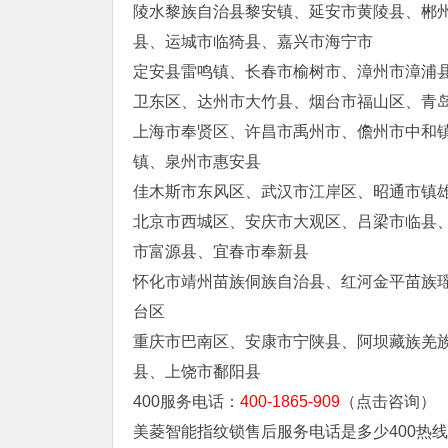
陵水黎族自治县黎安镇、延安市黄陵县、郴
县、运城市临猗县、嘉兴市海宁市
定安县雷鸣镇、长春市榆树市、漳州市漳浦
卫东区、达州市大竹县、烟台市福山区、青
上海市奉贤区、许昌市禹州市、儋州市中和
镇、泉州市惠安县
佳木斯市东风区、武汉市江岸区、昭通市镇
北京市西城区、安庆市大观区、吕梁市临县
市富源县、宜春市奉新县
怀化市靖州苗族侗族自治县、红河金平苗族
台区
重庆市巴南区、安康市宁陕县、阿坝藏族羌
县、上饶市鄱阳县
400服务电话：
400-1865-909
（点击咨询）
美菱智能指纹锁售后服务电话是多少400热线