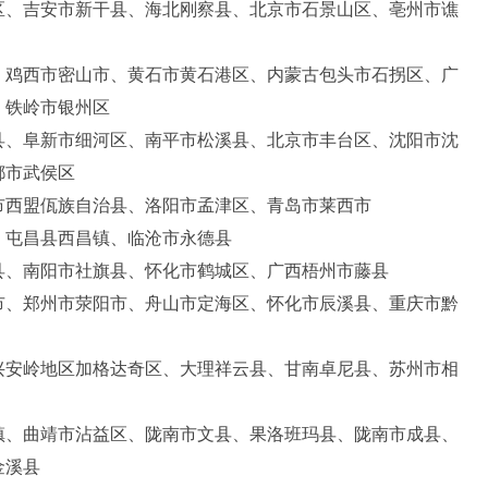
区、吉安市新干县、海北刚察县、北京市石景山区、亳州市谯
、鸡西市密山市、黄石市黄石港区、内蒙古包头市石拐区、广
、铁岭市银州区
县、阜新市细河区、南平市松溪县、北京市丰台区、沈阳市沈
都市武侯区
市西盟佤族自治县、洛阳市孟津区、青岛市莱西市
、屯昌县西昌镇、临沧市永德县
县、南阳市社旗县、怀化市鹤城区、广西梧州市藤县
市、郑州市荥阳市、舟山市定海区、怀化市辰溪县、重庆市黔
兴安岭地区加格达奇区、大理祥云县、甘南卓尼县、苏州市相
镇、曲靖市沾益区、陇南市文县、果洛班玛县、陇南市成县、
金溪县