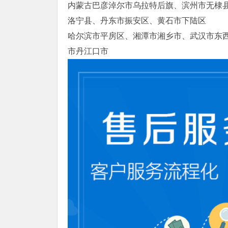
内蒙古巴彦淖尔市乌拉特后旗、滨州市无棣
洛宁县、丹东市振安区、黄石市下陆区
哈尔滨市平房区、湘潭市湘乡市、武汉市东
市丹江口市