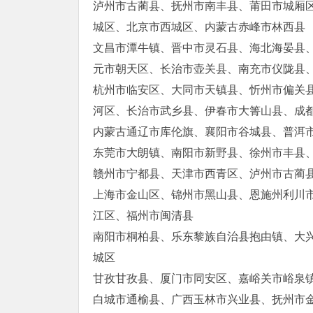
泸州市古蔺县、抚州市南丰县、莆田市城厢
城区、北京市西城区、内蒙古赤峰市林西县
文昌市潭牛镇、晋中市灵石县、海北海晏县
元市朝天区、长治市壶关县、南充市仪陇县
杭州市临安区、大同市天镇县、忻州市偏关
河区、长治市武乡县、伊春市大箐山县、成
内蒙古通辽市库伦旗、襄阳市谷城县、普洱
东莞市大朗镇、南阳市新野县、徐州市丰县
赣州市宁都县、天津市西青区、泸州市古蔺
上海市金山区、锦州市黑山县、恩施州利川
江区、福州市闽清县
南阳市桐柏县、乐东黎族自治县抱由镇、大
城区
甘孜甘孜县、厦门市同安区、嘉峪关市峪泉
白城市通榆县、广西玉林市兴业县、抚州市