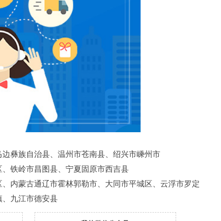
马边彝族自治县、温州市苍南县、绍兴市嵊州市
区、铁岭市昌图县、宁夏固原市西吉县
区、内蒙古通辽市霍林郭勒市、大同市平城区、云浮市罗定
镇、九江市德安县