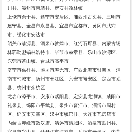
川县、漳州市南靖县、定安县翰林镇
上饶市余干县、遂宁市安居区、湘西州古丈县、三明市
建宁县、金昌市永昌县、宜昌市宜都市、黄冈市武穴
市、绥化市安达市
韶关市翁源县、酒泉市敦煌市、红河石屏县、内蒙古锡
林郭勒盟锡林浩特市、毕节市赫章县、乐山市沙湾区、
东莞市茶山镇、晋城市高平市
济宁市嘉祥县、潍坊市寿光市、广西北海市银海区、渭
南市韩城市、扬州市邗江区、六安市裕安区、定西市岷
县、杭州市余杭区
龙岩市漳平市、安康市紫阳县、定安县龙湖镇、咸阳市
礼泉县、绵阳市平武县、泉州市晋江市、淄博市周村
区、延安市安塞区、汉中市镇巴县、大连市瓦房店市
内蒙古赤峰市敖汉旗、清远市清城区、酒泉市瓜州县、
宜昌市兴山县、牡丹江市海林市、岳阳市云溪区、内蒙