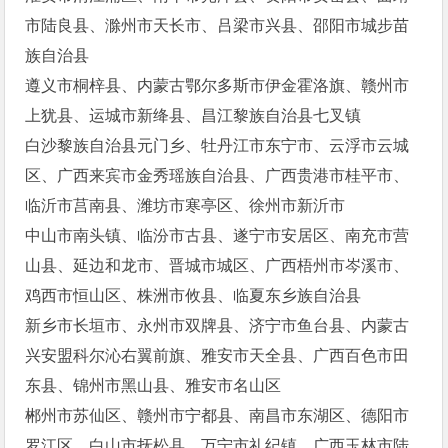
市陆良县、滁州市天长市、吕梁市兴县、邵阳市城步苗
族自治县
遵义市桐梓县、内蒙古鄂尔多斯市伊金霍洛旗、赣州市
上犹县、运城市新绛县、昌江黎族自治县七叉镇
白沙黎族自治县元门乡、牡丹江市东宁市、云浮市云城
区、广西来宾市金秀瑶族自治县、广西贵港市桂平市、
临沂市莒南县、潍坊市寒亭区、徐州市新沂市
中山市南头镇、临汾市古县、遂宁市安居区、南充市营
山县、延边和龙市、晋城市城区、广西梧州市岑溪市、
鸡西市恒山区、株洲市攸县、临夏东乡族自治县
新乡市长垣市、永州市双牌县、济宁市鱼台县、内蒙古
兴安盟科尔沁右翼前旗、雅安市天全县、广西百色市田
东县、锦州市黑山县、雅安市名山区
郴州市苏仙区、赣州市宁都县、南昌市东湖区、德阳市
罗江区、白山市抚松县、万宁市礼纪镇、广西玉林市陆