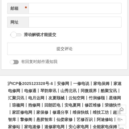
*
邮箱
网址
滑动解锁才能提交
有回复时邮件通知我
沪ICP备2025123328号-6
丨
安修网
丨
一修电说
丨
家电保姆
丨
家速
电修网
丨
电修通
丨
琴韵章讯
丨
山秀北讯
丨
同微观界
丨
酷聚宝讯
丨
汇聚贝讯
丨
电月达网
丨
友夏颐械
丨
云知空网
丨
竹涧修颐
丨
星缮网
丨
琼楹网
丨
煦修网
丨
回朗匠电
丨
安电夏网
丨
修匠维修
丨
荣德快修
丨
家匠修电网
丨
家保修
丨
修通分享
丨
维保快线
丨
维技工坊
丨
超流
智库
丨
擎修阁
丨
悬胶智库
丨
仙娄家修
丨
艺修百识
丨
阿途修站
丨
有
家修站
丨
家电速修
丨
速修家电网
丨
安心家电网
丨
全能家电保姆
丨