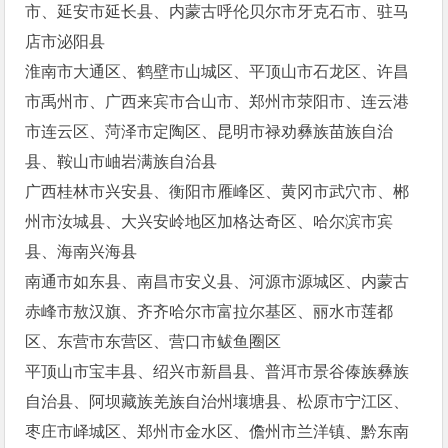
市、延安市延长县、内蒙古呼伦贝尔市牙克石市、驻马
店市泌阳县
淮南市大通区、鹤壁市山城区、平顶山市石龙区、许昌
市禹州市、广西来宾市合山市、郑州市荥阳市、连云港
市连云区、菏泽市定陶区、昆明市禄劝彝族苗族自治
县、鞍山市岫岩满族自治县
广西桂林市兴安县、衡阳市雁峰区、黄冈市武穴市、郴
州市汝城县、大兴安岭地区加格达奇区、哈尔滨市宾
县、海南兴海县
南通市如东县、南昌市安义县、河源市源城区、内蒙古
赤峰市敖汉旗、齐齐哈尔市富拉尔基区、丽水市莲都
区、东营市东营区、营口市鲅鱼圈区
平顶山市宝丰县、绍兴市新昌县、普洱市景谷傣族彝族
自治县、阿坝藏族羌族自治州壤塘县、松原市宁江区、
枣庄市峄城区、郑州市金水区、儋州市兰洋镇、黔东南