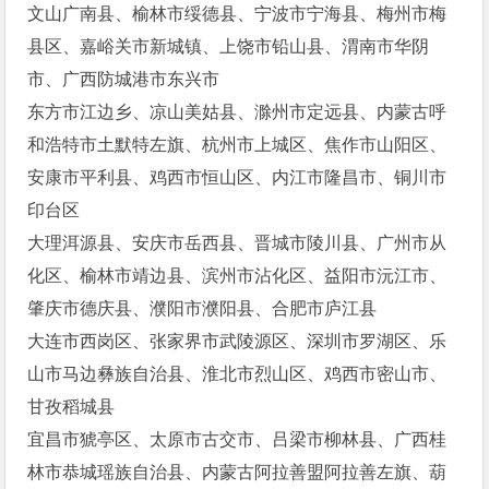
文山广南县、榆林市绥德县、宁波市宁海县、梅州市梅
县区、嘉峪关市新城镇、上饶市铅山县、渭南市华阴
市、广西防城港市东兴市
东方市江边乡、凉山美姑县、滁州市定远县、内蒙古呼
和浩特市土默特左旗、杭州市上城区、焦作市山阳区、
安康市平利县、鸡西市恒山区、内江市隆昌市、铜川市
印台区
大理洱源县、安庆市岳西县、晋城市陵川县、广州市从
化区、榆林市靖边县、滨州市沾化区、益阳市沅江市、
肇庆市德庆县、濮阳市濮阳县、合肥市庐江县
大连市西岗区、张家界市武陵源区、深圳市罗湖区、乐
山市马边彝族自治县、淮北市烈山区、鸡西市密山市、
甘孜稻城县
宜昌市猇亭区、太原市古交市、吕梁市柳林县、广西桂
林市恭城瑶族自治县、内蒙古阿拉善盟阿拉善左旗、葫