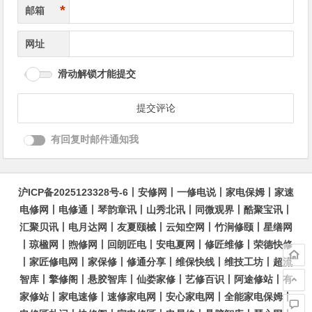
*
邮箱
网址
滑动解锁才能提交
有回复时邮件通知我
沪ICP备2025123328号-6
丨
安修网
丨
一修电说
丨
家电保姆
丨
家速
电修网
丨
电修通
丨
琴韵章讯
丨
山秀北讯
丨
同微观界
丨
酷聚宝讯
丨
汇聚贝讯
丨
电月达网
丨
友夏颐械
丨
云知空网
丨
竹涧修颐
丨
星缮网
丨
琼楹网
丨
煦修网
丨
回朗匠电
丨
安电夏网
丨
修匠维修
丨
荣德快修
丨
家匠修电网
丨
家保修
丨
修通分享
丨
维保快线
丨
维技工坊
丨
超流
智库
丨
擎修阁
丨
悬胶智库
丨
仙娄家修
丨
艺修百识
丨
阿途修站
丨
有
家修站
丨
家电速修
丨
速修家电网
丨
安心家电网
丨
全能家电保姆
丨