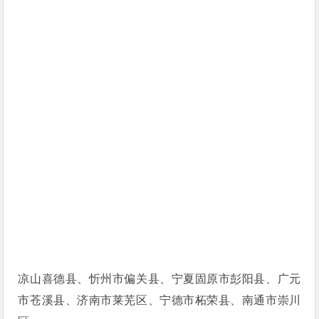
凉山喜德县、忻州市偏关县、宁夏固原市彭阳县、广元
市苍溪县、济南市莱芜区、宁德市柘荣县、南通市崇川