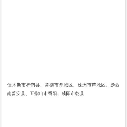
佳木斯市桦南县、常德市鼎城区、株洲市芦淞区、黔西
南普安县、五指山市番阳、咸阳市乾县