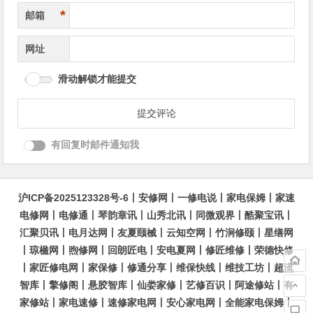
*
邮箱
网址
滑动解锁才能提交
有回复时邮件通知我
沪ICP备2025123328号-6
丨
安修网
丨
一修电说
丨
家电保姆
丨
家速
电修网
丨
电修通
丨
琴韵章讯
丨
山秀北讯
丨
同微观界
丨
酷聚宝讯
丨
汇聚贝讯
丨
电月达网
丨
友夏颐械
丨
云知空网
丨
竹涧修颐
丨
星缮网
丨
琼楹网
丨
煦修网
丨
回朗匠电
丨
安电夏网
丨
修匠维修
丨
荣德快修
丨
家匠修电网
丨
家保修
丨
修通分享
丨
维保快线
丨
维技工坊
丨
超流
智库
丨
擎修阁
丨
悬胶智库
丨
仙娄家修
丨
艺修百识
丨
阿途修站
丨
有
家修站
丨
家电速修
丨
速修家电网
丨
安心家电网
丨
全能家电保姆
丨