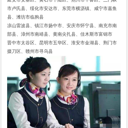
市卢氏县、绥化市安达市、东莞市横沥镇、咸宁市嘉鱼
县、潍坊市临朐县
凉山雷波县、镇江市扬中市、安庆市怀宁县、南充市南
部县、漳州市南靖县、黄南尖扎县、佳木斯市富锦市
晋中市太谷区、昆明市五华区、淮安市金湖县、荆门市
掇刀区、赣州市寻乌县