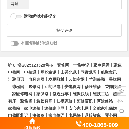
网址
滑动解锁才能提交
有回复时邮件通知我
沪ICP备2025123328号-6
丨
安修网
丨
一修电说
丨
家电保姆
丨
家速
电修网
丨
电修通
丨
琴韵章讯
丨
山秀北讯
丨
同微观界
丨
酷聚宝讯
丨
汇聚贝讯
丨
电月达网
丨
友夏颐械
丨
云知空网
丨
竹涧修颐
丨
星缮网
丨
琼楹网
丨
煦修网
丨
回朗匠电
丨
安电夏网
丨
修匠维修
丨
荣德快修
丨
家匠修电网
丨
家保修
丨
修通分享
丨
维保快线
丨
维技工坊
丨
超流
智库
丨
擎修阁
丨
悬胶智库
丨
仙娄家修
丨
艺修百识
丨
阿途修站
丨
有
家修站
丨
家电速修
丨
速修家电网
丨
安心家电网
丨
全能家电保姆
丨
电修匠札记
丨
快修阁
丨
家电修匠
丨
电易修
丨
悬胶智库
丨
琴心网
丨
琥梦网
丨
翠流逸讯
丨
醉琼网
丨
碧城网
400-1865-909
报修热线