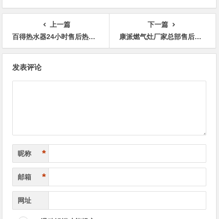
上一篇
下一篇
百得热水器24小时售后热线全国
康派燃气灶厂家总部售后维修地址电话号码
文
发表评论
章
导
航
*
昵称
*
邮箱
网址