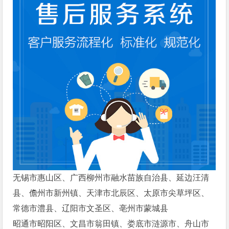
无锡市惠山区、广西柳州市融水苗族自治县、延边汪清
县、儋州市新州镇、天津市北辰区、太原市尖草坪区、
常德市澧县、辽阳市文圣区、亳州市蒙城县
昭通市昭阳区、文昌市翁田镇、娄底市涟源市、舟山市