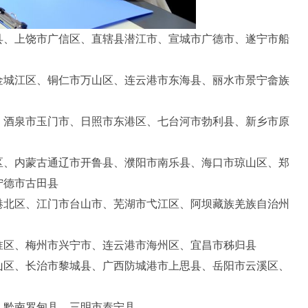
县、上饶市广信区、直辖县潜江市、宣城市广德市、遂宁市船
金城江区、铜仁市万山区、连云港市东海县、丽水市景宁畲族
、酒泉市玉门市、日照市东港区、七台河市勃利县、新乡市原
区、内蒙古通辽市开鲁县、濮阳市南乐县、海口市琼山区、郑
宁德市古田县
港北区、江门市台山市、芜湖市弋江区、阿坝藏族羌族自治州
淮区、梅州市兴宁市、连云港市海州区、宜昌市秭归县
山区、长治市黎城县、广西防城港市上思县、岳阳市云溪区、
、黔南罗甸县、三明市泰宁县