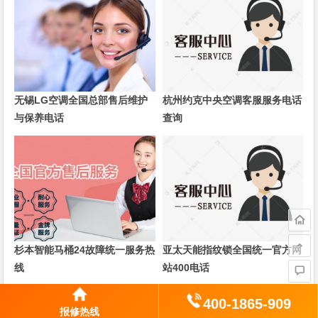
无锡LG空调全国总部售后维护
杭州约克中央空调客服服务电话
与保养电话
查询
杉本智能马桶24故障统一服务热
亚太天能指纹锁全国统一官方网
线
站400电话
400-1865-909
上一篇
下一篇
报修热线