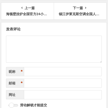
上一篇
下一篇
海顿壁挂炉全国官方24小时售后网点客服热线
镇江伊莱克斯空调全国人工售后400客服电话是多少
文
发表评论
章
导
航
*
昵称
*
邮箱
网址
滑动解锁才能提交