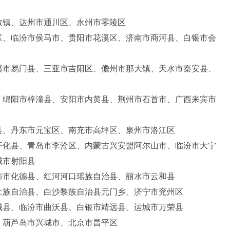
教镇、达州市通川区、永州市零陵区
区、临汾市侯马市、贵阳市花溪区、济南市商河县、白银市会
溪市易门县、三亚市吉阳区、儋州市那大镇、天水市秦安县、
、绵阳市梓潼县、安阳市内黄县、荆州市石首市、广西来宾市
县、丹东市元宝区、南充市高坪区、泉州市洛江区
开化县、青岛市李沧区、内蒙古兴安盟阿尔山市、临汾市大宁
城市射阳县
布市化德县、红河河口瑶族自治县、丽水市云和县
土族自治县、白沙黎族自治县元门乡、济宁市兖州区
城县、临汾市曲沃县、白银市靖远县、运城市万荣县
、葫芦岛市兴城市、北京市昌平区