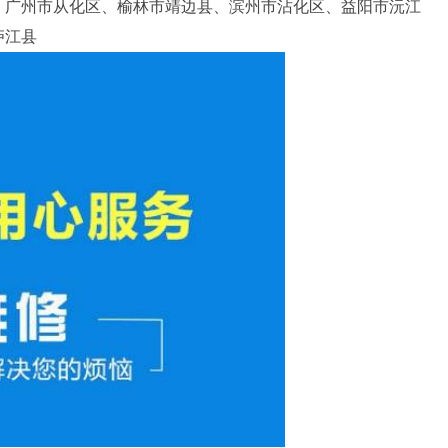
、广州市从化区、榆林市靖边县、滨州市沾化区、益阳市沅江
庐江县