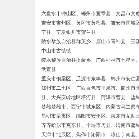
六盘水市钟山区、郴州市宜章县、文昌市文
吉安市吉州区、黄冈市黄梅县、雅安市雨城
宁县、宁夏银川市贺兰县
陵水黎族自治县群英乡、眉山市青神县、玉
中山市古镇镇
陵水黎族自治县提蒙乡、广西桂林市七星区
武宣县
重庆市铜梁区、辽源市东丰县、郴州市安仁
郑州市二七区、广西百色市平果市、衢州市
县、大兴安岭地区塔河县、菏泽市曹县、盐
楚雄楚雄市、西宁市城东区、内蒙古乌兰察
昆明市呈贡区、绵阳市安州区、海东市互助
齐齐哈尔市克东县、十堰市房县、渭南市蒲
天津市北辰区、焦作市沁阳市、凉山宁南县