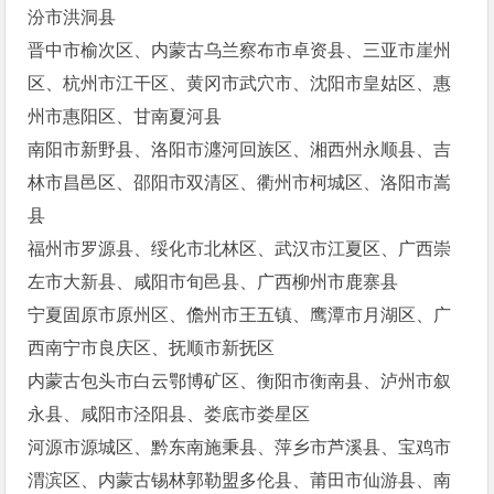
汾市洪洞县
晋中市榆次区、内蒙古乌兰察布市卓资县、三亚市崖州
区、杭州市江干区、黄冈市武穴市、沈阳市皇姑区、惠
州市惠阳区、甘南夏河县
南阳市新野县、洛阳市瀍河回族区、湘西州永顺县、吉
林市昌邑区、邵阳市双清区、衢州市柯城区、洛阳市嵩
县
福州市罗源县、绥化市北林区、武汉市江夏区、广西崇
左市大新县、咸阳市旬邑县、广西柳州市鹿寨县
宁夏固原市原州区、儋州市王五镇、鹰潭市月湖区、广
西南宁市良庆区、抚顺市新抚区
内蒙古包头市白云鄂博矿区、衡阳市衡南县、泸州市叙
永县、咸阳市泾阳县、娄底市娄星区
河源市源城区、黔东南施秉县、萍乡市芦溪县、宝鸡市
渭滨区、内蒙古锡林郭勒盟多伦县、莆田市仙游县、南