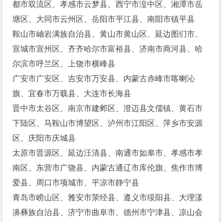
都市双流区、孝感市云梦县、西宁市湟中区、湘潭市岳
塘区、大同市云州区、岳阳市平江县、南阳市镇平县
鞍山市岫岩满族自治县、黄山市黄山区、延边图们市、
宣城市宣州区、齐齐哈尔市富裕县、济南市商河县、哈
尔滨市呼兰区、上饶市横峰县
广安市广安区、吉安市万安县、内蒙古赤峰市喀喇沁
旗、宜春市万载县、大连市长海县
晋中市太谷区、南京市建邺区、澄迈县文儒镇、黄石市
下陆区、马鞍山市博望区、泸州市江阳区、萍乡市安源
区、庆阳市庆城县
太原市晋源区、延边汪清县、南通市如皋市、孝感市孝
南区、东营市广饶县、内蒙古通辽市库伦旗、焦作市博
爱县、周口市项城市、平凉市静宁县
青岛市崂山区、雅安市荥经县、遵义市绥阳县、大理漾
濞彝族自治县、济宁市曲阜市、德州市宁津县、凉山会