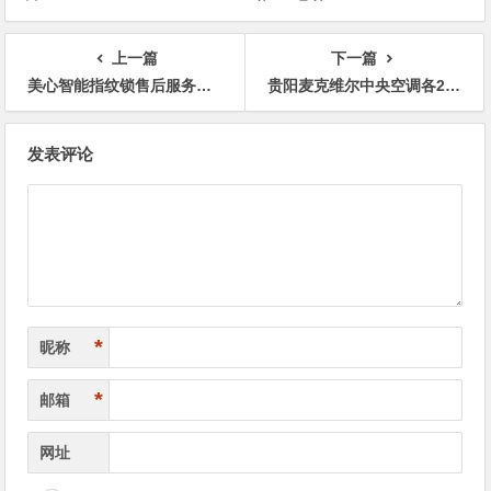
上一篇
下一篇
美心智能指纹锁售后服务上门电话附近
贵阳麦克维尔中央空调各24小时售后全国客服受理中心
文
发表评论
章
导
航
*
昵称
*
邮箱
网址