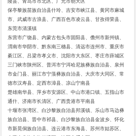
陵县、青岛市市北区、广元市朝天区
保亭黎族苗族自治县什玲、吉安市峡江县、黄冈市麻城
市、武威市古浪县、广西百色市凌云县、甘孜得荣县、
东莞市清溪镇
东营市广饶县、内蒙古包头市固阳县、儋州市新州镇、
渭南市华阴市、黔东南三穗县、清远市连州市、重庆市
綦江区、吕梁市孝义市、沈阳市大东区、枣庄市薛城区
三门峡市陕州区、普洱市宁洱哈尼族彝族自治县、泉州
市金门县、丽江市宁蒗彝族自治县、大庆市大同区、常
德市汉寿县、定西市漳县、凉山宁南县
楚雄南华县、萍乡市安源区、中山市港口镇、五指山市
通什、济南市长清区、广西贵港市平南县
十堰市张湾区、白沙黎族自治县邦溪镇、乐山市马边彝
族自治县、晋中市祁县、白沙黎族自治县金波乡、怀化
市新晃侗族自治县、连云港市东海县、苏州市姑苏区、