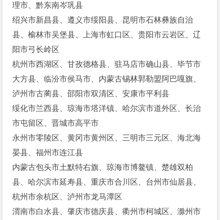
理市、黔东南岑巩县
绍兴市新昌县、遵义市绥阳县、昆明市石林彝族自治
县、榆林市吴堡县、上海市虹口区、贵阳市云岩区、辽
阳市弓长岭区
杭州市西湖区、甘孜德格县、驻马店市确山县、毕节市
大方县、临汾市侯马市、内蒙古锡林郭勒盟阿巴嘎旗、
泸州市古蔺县、邵阳市双清区、安康市平利县
绥化市兰西县、琼海市塔洋镇、哈尔滨市道外区、长治
市屯留区、晋城市高平市
永州市零陵区、黄冈市黄州区、三明市三元区、海北海
晏县、福州市连江县
内蒙古包头市土默特右旗、琼海市博鳌镇、楚雄双柏
县、哈尔滨市延寿县、重庆市合川区、台州市仙居县、
杭州市余杭区、泸州市龙马潭区
渭南市白水县、肇庆市德庆县、衢州市柯城区、滁州市