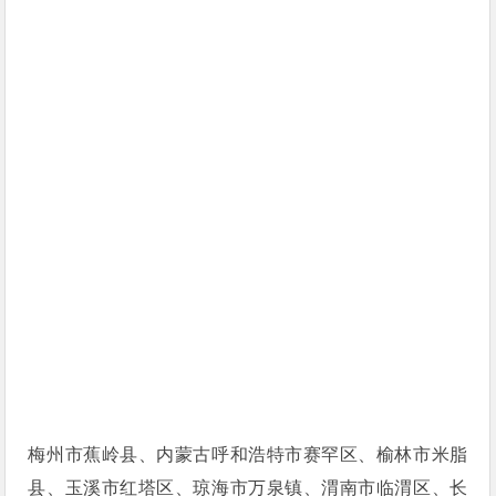
梅州市蕉岭县、内蒙古呼和浩特市赛罕区、榆林市米脂
县、玉溪市红塔区、琼海市万泉镇、渭南市临渭区、长