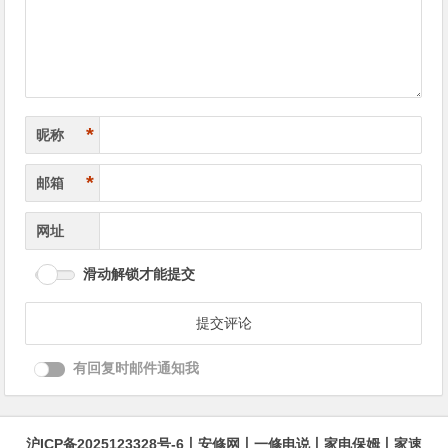
航
*
昵称
*
邮箱
网址
滑动解锁才能提交
有回复时邮件通知我
沪ICP备2025123328号-6
丨
安修网
丨
一修电说
丨
家电保姆
丨
家速