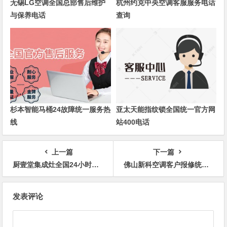
无锡LG空调全国总部售后维护
杭州约克中央空调客服服务电话
与保养电话
查询
杉本智能马桶24故障统一服务热
亚太天能指纹锁全国统一官方网
线
站400电话
上一篇
下一篇
厨壹堂集成灶全国24小时统一维修网点
佛山新科空调客户报修统一网点
文
发表评论
章
导
航