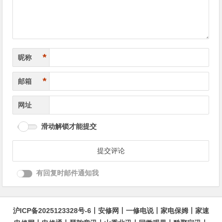
*
昵称
*
邮箱
网址
滑动解锁才能提交
有回复时邮件通知我
沪ICP备2025123328号-6
丨
安修网
丨
一修电说
丨
家电保姆
丨
家速