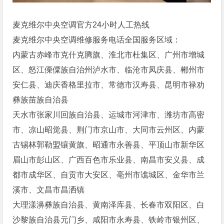
麦克维尔中央空调官方24小时人工热线
麦克维尔中央空调维修服务电话全国服务区域：
内蒙古赤峰市克什克腾旗、淮北市杜集区、广州市增城
区、怒江傈僳族自治州泸水市、临沧市凤庆县、郴州市
安仁县、迪庆香格里拉市、常德市汉寿县、昆明市禄劝
彝族苗族自治县
天水市张家川回族自治县、运城市河津市、潍坊市高密
市、凉山昭觉县、荆门市京山市、大同市云州区、内蒙
古锡林郭勒盟镶黄旗、昭通市永善县、平顶山市新华区
眉山市彭山区、广西百色市乐业县、南昌市安义县、成
都市成华区、自贡市大安区、亳州市谯城区、金华市兰
溪市、文昌市昌洒镇
大理漾濞彝族自治县、黄南泽库县、长春市双阳区、白
沙黎族自治县元门乡、咸阳市永寿县、铁岭市银州区、