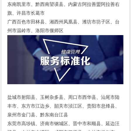
东南凯里市、黔西南望谟县、内蒙古阿拉善盟阿拉善右
旗、许昌市长葛市
广西百色市田林县、湘西州凤凰县、潍坊市坊子区、台
州市温岭市、洛阳市偃师区
盐城市射阳县、玉树杂多县、周口市西华县、汕尾市陆
丰市、东方市江边乡、韶关市浈江区、贵阳市息烽县、
泉州市金门县、黔东南台江县
东莞市高埗镇、济南市钢城区、晋中市和顺县、延边汪