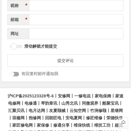
*
昵称
*
邮箱
网址
滑动解锁才能提交
有回复时邮件通知我
沪ICP备2025123328号-6
丨
安修网
丨
一修电说
丨
家电保姆
丨
家速
电修网
丨
电修通
丨
琴韵章讯
丨
山秀北讯
丨
同微观界
丨
酷聚宝讯
丨
汇聚贝讯
丨
电月达网
丨
友夏颐械
丨
云知空网
丨
竹涧修颐
丨
星缮网
丨
琼楹网
丨
煦修网
丨
回朗匠电
丨
安电夏网
丨
修匠维修
丨
荣德快修
丨
家匠修电网
丨
家保修
丨
修通分享
丨
维保快线
丨
维技工坊
丨
超流