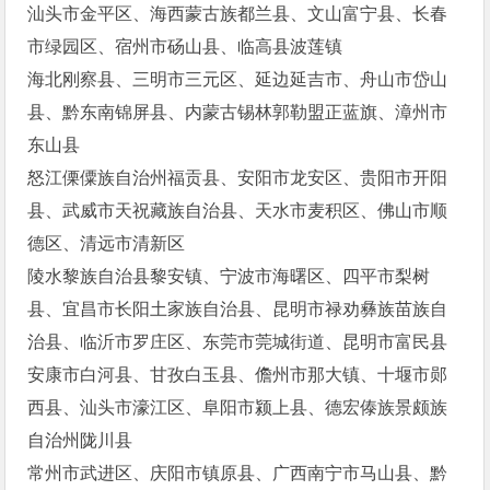
汕头市金平区、海西蒙古族都兰县、文山富宁县、长春
市绿园区、宿州市砀山县、临高县波莲镇
海北刚察县、三明市三元区、延边延吉市、舟山市岱山
县、黔东南锦屏县、内蒙古锡林郭勒盟正蓝旗、漳州市
东山县
怒江傈僳族自治州福贡县、安阳市龙安区、贵阳市开阳
县、武威市天祝藏族自治县、天水市麦积区、佛山市顺
德区、清远市清新区
陵水黎族自治县黎安镇、宁波市海曙区、四平市梨树
县、宜昌市长阳土家族自治县、昆明市禄劝彝族苗族自
治县、临沂市罗庄区、东莞市莞城街道、昆明市富民县
安康市白河县、甘孜白玉县、儋州市那大镇、十堰市郧
西县、汕头市濠江区、阜阳市颍上县、德宏傣族景颇族
自治州陇川县
常州市武进区、庆阳市镇原县、广西南宁市马山县、黔