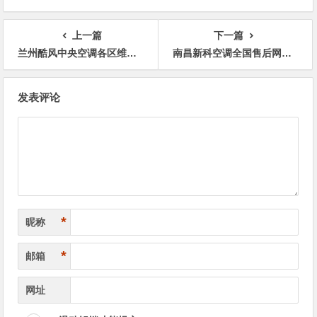
上一篇
下一篇
兰州酷风中央空调各区维修网点中心热线
南昌新科空调全国售后网点客服专线预约
文
发表评论
章
导
航
*
昵称
*
邮箱
网址