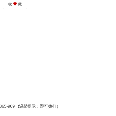
收
藏
65-909 (温馨提示：即可拨打）