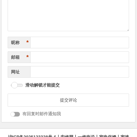
航
*
昵称
*
邮箱
网址
滑动解锁才能提交
有回复时邮件通知我
沪ICP备2025123328号-6
丨
安修网
丨
一修电说
丨
家电保姆
丨
家速