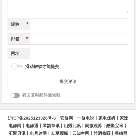
*
昵称
*
邮箱
网址
滑动解锁才能提交
有回复时邮件通知我
沪ICP备2025123328号-6
丨
安修网
丨
一修电说
丨
家电保姆
丨
家速
电修网
丨
电修通
丨
琴韵章讯
丨
山秀北讯
丨
同微观界
丨
酷聚宝讯
丨
汇聚贝讯
丨
电月达网
丨
友夏颐械
丨
云知空网
丨
竹涧修颐
丨
星缮网