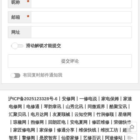
*
昵称
*
邮箱
网址
滑动解锁才能提交
有回复时邮件通知我
沪ICP备2025123328号-6
丨
安修网
丨
一修电说
丨
家电保姆
丨
家速
电修网
丨
电修通
丨
琴韵章讯
丨
山秀北讯
丨
同微观界
丨
酷聚宝讯
丨
汇聚贝讯
丨
电月达网
丨
友夏颐械
丨
云知空网
丨
竹涧修颐
丨
星缮网
丨
琼楹网
丨
煦修网
丨
回朗匠电
丨
安电夏网
丨
修匠维修
丨
荣德快修
丨
家匠修电网
丨
家保修
丨
修通分享
丨
维保快线
丨
维技工坊
丨
超流
智库
丨
擎修阁
丨
悬胶智库
丨
仙娄家修
丨
艺修百识
丨
阿途修站
丨
有