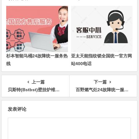
杉本智能马桶24故障统一服务热
亚太天能指纹锁全国统一官方网
线
站400电话
上一篇
下一篇
贝斯特(Bstbst)壁挂炉维修电话24小时电话预约
百野燃气灶24故障统一服务热线
文
发表评论
章
导
航