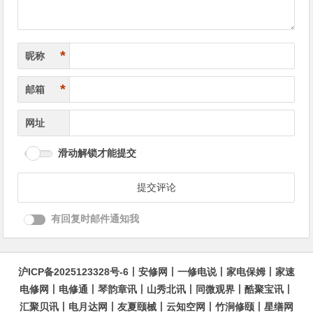
*
昵称
*
邮箱
网址
滑动解锁才能提交
有回复时邮件通知我
沪ICP备2025123328号-6
丨
安修网
丨
一修电说
丨
家电保姆
丨
家速
电修网
丨
电修通
丨
琴韵章讯
丨
山秀北讯
丨
同微观界
丨
酷聚宝讯
丨
汇聚贝讯
丨
电月达网
丨
友夏颐械
丨
云知空网
丨
竹涧修颐
丨
星缮网