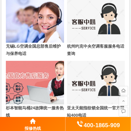
无锡LG空调全国总部售后维护
杭州约克中央空调客服服务电话
与保养电话
查询
杉本智能马桶24故障统一服务热
亚太天能指纹锁全国统一官方网
线
站400电话
400-1865-909
报修热线