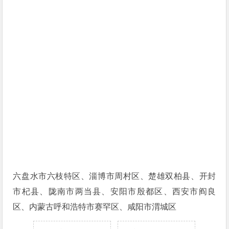
六盘水市六枝特区、淄博市周村区、楚雄双柏县、开封
市杞县、陇南市两当县、安阳市殷都区、西安市阎良
区、内蒙古呼和浩特市赛罕区、咸阳市渭城区