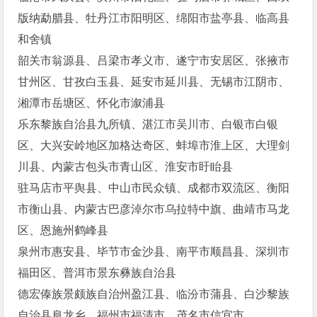
版纳勐腊县、牡丹江市阳明区、绵阳市盐亭县、临高县
和舍镇
韶关市翁源县、吕梁市孝义市、遂宁市安居区、张掖市
甘州区、甘孜白玉县、延安市延川县、无锡市江阴市、
湘潭市岳塘区、怀化市溆浦县
乐东黎族自治县九所镇、湛江市吴川市、白银市白银
区、大兴安岭地区加格达奇区、蚌埠市淮上区、大理剑
川县、内蒙古包头市青山区、淮安市盱眙县
驻马店市平舆县、中山市民众镇、成都市双流区、衡阳
市衡山县、内蒙古巴彦淖尔市乌拉特中旗、曲靖市马龙
区、恩施州鹤峰县
泉州市惠安县、毕节市金沙县、南平市顺昌县、深圳市
福田区、普洱市景东彝族自治县
德宏傣族景颇族自治州盈江县、临汾市蒲县、白沙黎族
自治县阜龙乡、福州市福清市、茂名市信宜市