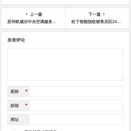
上一篇
下一篇
苏州欧威尔中央空调服务网点咨询热线
松下智能指纹锁售后区24小时全国受理热线中心
文
发表评论
章
导
航
*
昵称
*
邮箱
网址