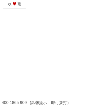
收
藏
0-1865-909 (温馨提示：即可拨打）