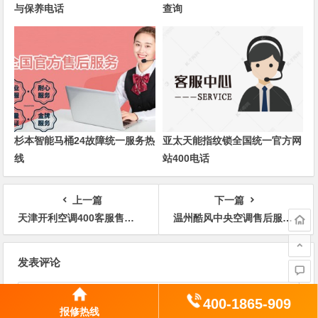
与保养电话
查询
杉本智能马桶24故障统一服务热
亚太天能指纹锁全国统一官方网
线
站400电话
上一篇
下一篇
天津开利空调400客服售后服务24小时热线电话
温州酷风中央空调售后服务电话多少400人工客服号码
文
发表评论
章
导
400-1865-909
航
报修热线