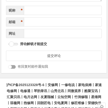
*
昵称
*
邮箱
网址
滑动解锁才能提交
有回复时邮件通知我
沪ICP备2025123328号-6
丨
安修网
丨
一修电说
丨
家电保姆
丨
家速
电修网
丨
电修通
丨
琴韵章讯
丨
山秀北讯
丨
同微观界
丨
酷聚宝讯
丨
汇聚贝讯
丨
电月达网
丨
友夏颐械
丨
云知空网
丨
竹涧修颐
丨
星缮网
丨
琼楹网
丨
煦修网
丨
回朗匠电
丨
安电夏网
丨
修匠维修
丨
荣德快修