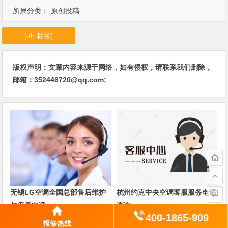
所属分类：
原创投稿
[db:标签]
版权声明：文章内容来源于网络，如有侵权，请联系我们删除，
邮箱：352446720@qq.com;
无锡LG空调全国总部售后维护
杭州约克中央空调客服服务电话
与保养电话
查询
400-1865-909
报修热线